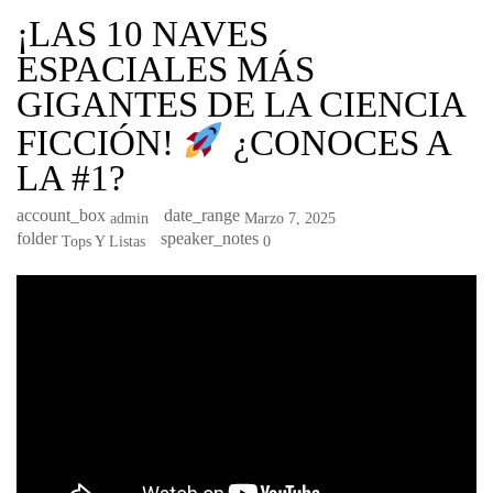
¡LAS 10 NAVES
ESPACIALES MÁS
GIGANTES DE LA CIENCIA
FICCIÓN!
¿CONOCES A
LA #1?
account_box
date_range
Admin
Marzo 7, 2025
folder
speaker_notes
Tops Y Listas
0