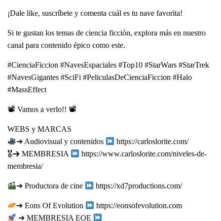
¡Dale like, suscríbete y comenta cuál es tu nave favorita!
Si te gustan los temas de ciencia ficción, explora más en nuestro
canal para contenido épico como este.
#CienciaFiccion #NavesEspaciales #Top10 #StarWars #StarTrek
#NavesGigantes #SciFi #PeliculasDeCienciaFiccion #Halo
#MassEffect
📽 Vamos a verlo!! 📽
WEBS y MARCAS
➔ Audiovisual y contenidos
https://carloslorite.com/
🎖➔ MEMBRESIA
https://www.carloslorite.com/niveles-de-
membresia/
➔ Productora de cine
https://xd7productions.com/
➔ Eons Of Evolution
https://eonsofevolution.com
➔ MEMBRESIA EOE