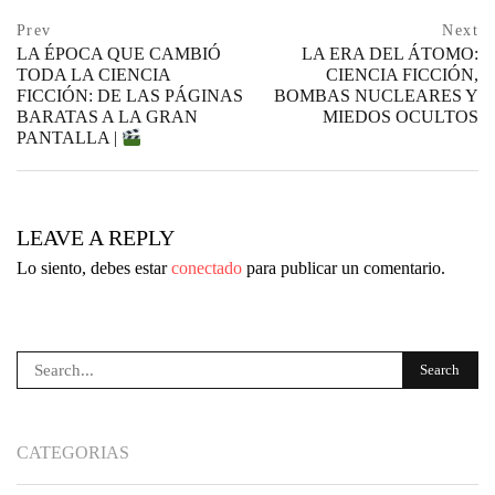
Navegación
prev
Prev
Next
postPrevious
LA ÉPOCA QUE CAMBIÓ
LA ERA DEL ÁTOMO:
de
page
TODA LA CIENCIA
CIENCIA FICCIÓN,
FICCIÓN: DE LAS PÁGINAS
BOMBAS NUCLEARES Y
entradas
BARATAS A LA GRAN
MIEDOS OCULTOS
ne
PANTALLA |
po
pa
LEAVE A REPLY
Lo siento, debes estar
conectado
para publicar un comentario.
CATEGORIAS