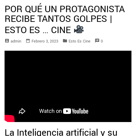
POR QUÉ UN PROTAGONISTA
RECIBE TANTOS GOLPES |
ESTO ES … CINE
account_box
date_range
folder
speaker_notes
Admin
Febrero 3, 2023
Esto Es Cine
0
La Inteligencia artificial y su