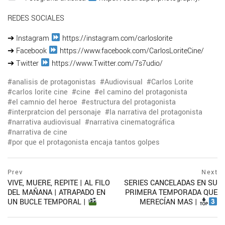
REDES SOCIALES
➔ Instagram
https://instagram.com/carloslorite
➔ Facebook
https://www.facebook.com/CarlosLoriteCine/
➔ Twitter
https://www.Twitter.com/7s7udio/
analisis de protagonistas
Audiovisual
Carlos Lorite
carlos lorite cine
cine
el camino del protagonista
el camnio del heroe
estructura del protagonista
interpratcion del personaje
la narrativa del protagonista
narrativa audiovisual
narrativa cinematográfica
narrativa de cine
por que el protagonista encaja tantos golpes
Navegación
prev
Prev
Next
postPrevious
VIVE, MUERE, REPITE | AL FILO
SERIES CANCELADAS EN SU
de
page
DEL MAÑANA | ATRAPADO EN
PRIMERA TEMPORADA QUE
entradas
UN BUCLE TEMPORAL |
MERECÍAN MAS |
ne
po