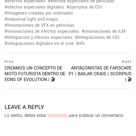
efectos especiales
efectos especiales de peliculas
efectos especiales digitales
ejemplos de CGI
Imagenes creadas por ordenador
industrial light and magic
Innonaviones de VFX en peliculas
Innovaciones de efectos especiales
innovaciones de ILM
Integracion y efectos especiales
Integraciones de CGI
integraciones digitales en el cine
vfx
Navegación
prev
Prev
Next
postPrevious
CREAMOS UN CONCEPTO DE
ANTAGONISTAS DE FARSCAPE
de
page
MOTO FUTURISTA DENTRO DE
P1 | BAILAR CRAIS | SCORPIUS
entradas
EONS OF EVOLUTION | 🎬
| 🎬
ne
po
pa
LEAVE A REPLY
Lo siento, debes estar
conectado
para publicar un comentario.