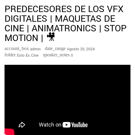
PREDECESORES DE LOS VFX
DIGITALES | MAQUETAS DE
CINE | ANIMATRONICS | STOP
MOTION | 🎥
account_box
date_range
Admin
Agosto 20, 2024
folder
speaker_notes
Esto Es Cine
0