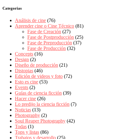
Categorias
Análisis de cine
(76)
Aprender cine o Cine Técnico
(81)
Fase de Creación
(27)
Fase de Postproducción
(25)
Fase de Preproducción
(37)
Fase de Producción
(32)
Concepts
(16)
Design
(2)
Diseño de producción
(21)
Distopias
(46)
Edición de videos y foto
(72)
Esto es cine
(53)
Events
(2)
Guías de ciencia ficción
(39)
Hacer cine
(26)
Lo predijo la ciencia ficción
(7)
Noticias
(13)
Photography
(2)
Soul Reaper Photography
(42)
Todas
(1)
Tops y listas
(86)
Trabajos y desarrollo
(25)