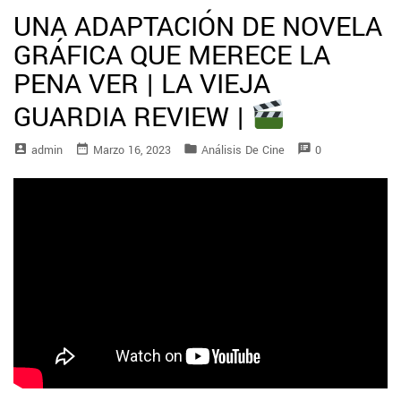
UNA ADAPTACIÓN DE NOVELA
GRÁFICA QUE MERECE LA
PENA VER | LA VIEJA
GUARDIA REVIEW |
account_box
date_range
folder
speaker_notes
Admin
Marzo 16, 2023
Análisis De Cine
0