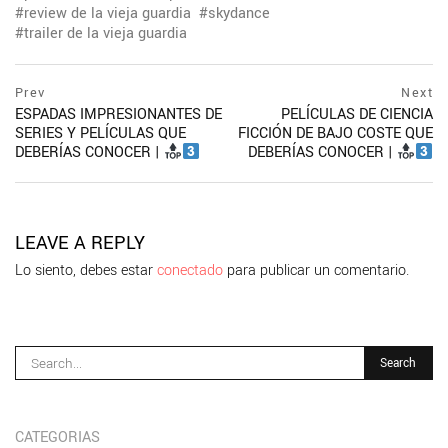
review de la vieja guardia
skydance
trailer de la vieja guardia
Navegación
prev
Prev
Next
postPrevious
ESPADAS IMPRESIONANTES DE
PELÍCULAS DE CIENCIA
de
page
SERIES Y PELÍCULAS QUE
FICCIÓN DE BAJO COSTE QUE
entradas
DEBERÍAS CONOCER |
DEBERÍAS CONOCER |
ne
po
pa
LEAVE A REPLY
Lo siento, debes estar
conectado
para publicar un comentario.
CATEGORIAS