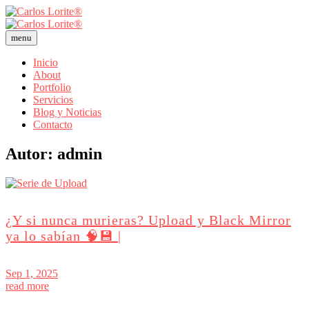
menu
Inicio
About
Portfolio
Servicios
Blog y Noticias
Contacto
Autor:
admin
¿Y si nunca murieras? Upload y Black Mirror
ya lo sabían 🧠💾 |
Sep 1, 2025
read more