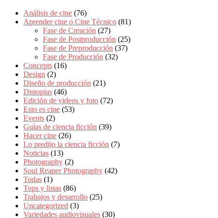
Análisis de cine
(76)
Aprender cine o Cine Técnico
(81)
Fase de Creación
(27)
Fase de Postproducción
(25)
Fase de Preproducción
(37)
Fase de Producción
(32)
Concepts
(16)
Design
(2)
Diseño de producción
(21)
Distopias
(46)
Edición de videos y foto
(72)
Esto es cine
(53)
Events
(2)
Guías de ciencia ficción
(39)
Hacer cine
(26)
Lo predijo la ciencia ficción
(7)
Noticias
(13)
Photography
(2)
Soul Reaper Photography
(42)
Todas
(1)
Tops y listas
(86)
Trabajos y desarrollo
(25)
Uncategorized
(3)
Variedades audiovisuales
(30)