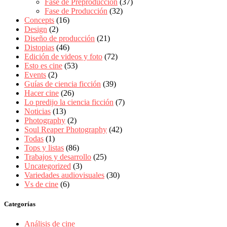
Fase de Preproducción
(37)
Fase de Producción
(32)
Concepts
(16)
Design
(2)
Diseño de producción
(21)
Distopias
(46)
Edición de videos y foto
(72)
Esto es cine
(53)
Events
(2)
Guías de ciencia ficción
(39)
Hacer cine
(26)
Lo predijo la ciencia ficción
(7)
Noticias
(13)
Photography
(2)
Soul Reaper Photography
(42)
Todas
(1)
Tops y listas
(86)
Trabajos y desarrollo
(25)
Uncategorized
(3)
Variedades audiovisuales
(30)
Vs de cine
(6)
Categorías
Análisis de cine