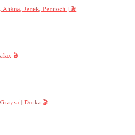
, Ahkna, Jenek, Pennoch | 🎬
alax 🎬
 Grayza | Durka 🎬