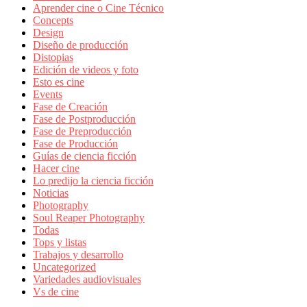
Aprender cine o Cine Técnico
Concepts
Design
Diseño de producción
Distopias
Edición de videos y foto
Esto es cine
Events
Fase de Creación
Fase de Postproducción
Fase de Preproducción
Fase de Producción
Guías de ciencia ficción
Hacer cine
Lo predijo la ciencia ficción
Noticias
Photography
Soul Reaper Photography
Todas
Tops y listas
Trabajos y desarrollo
Uncategorized
Variedades audiovisuales
Vs de cine