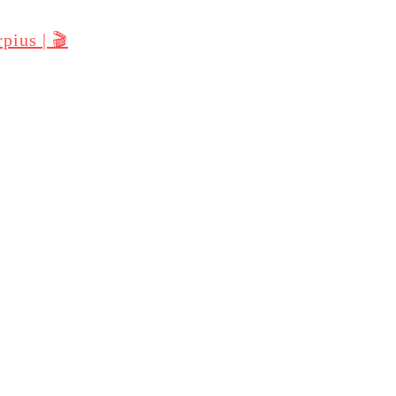
pius | 🎬