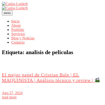
menu
Inicio
About
Portfolio
Servicios
Blog y Noticias
Contacto
Etiqueta:
analisis de peliculas
El mejor papel de Cristian Bale | EL
MAQUINISTA | Análisis técnico y review |
Ago 27, 2024
read more