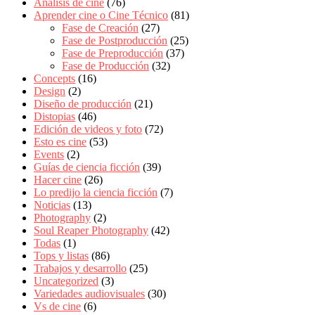
Análisis de cine
(76)
Aprender cine o Cine Técnico
(81)
Fase de Creación
(27)
Fase de Postproducción
(25)
Fase de Preproducción
(37)
Fase de Producción
(32)
Concepts
(16)
Design
(2)
Diseño de producción
(21)
Distopias
(46)
Edición de videos y foto
(72)
Esto es cine
(53)
Events
(2)
Guías de ciencia ficción
(39)
Hacer cine
(26)
Lo predijo la ciencia ficción
(7)
Noticias
(13)
Photography
(2)
Soul Reaper Photography
(42)
Todas
(1)
Tops y listas
(86)
Trabajos y desarrollo
(25)
Uncategorized
(3)
Variedades audiovisuales
(30)
Vs de cine
(6)