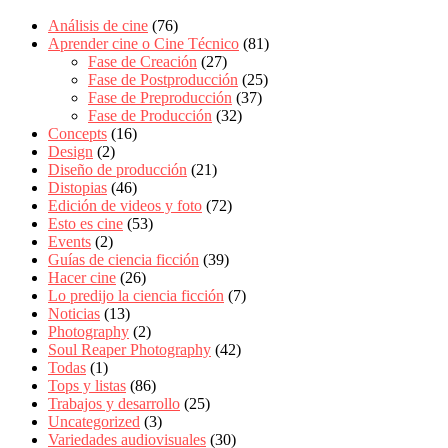
Análisis de cine
(76)
Aprender cine o Cine Técnico
(81)
Fase de Creación
(27)
Fase de Postproducción
(25)
Fase de Preproducción
(37)
Fase de Producción
(32)
Concepts
(16)
Design
(2)
Diseño de producción
(21)
Distopias
(46)
Edición de videos y foto
(72)
Esto es cine
(53)
Events
(2)
Guías de ciencia ficción
(39)
Hacer cine
(26)
Lo predijo la ciencia ficción
(7)
Noticias
(13)
Photography
(2)
Soul Reaper Photography
(42)
Todas
(1)
Tops y listas
(86)
Trabajos y desarrollo
(25)
Uncategorized
(3)
Variedades audiovisuales
(30)