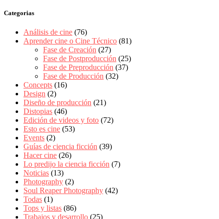
Categorias
Análisis de cine
(76)
Aprender cine o Cine Técnico
(81)
Fase de Creación
(27)
Fase de Postproducción
(25)
Fase de Preproducción
(37)
Fase de Producción
(32)
Concepts
(16)
Design
(2)
Diseño de producción
(21)
Distopias
(46)
Edición de videos y foto
(72)
Esto es cine
(53)
Events
(2)
Guías de ciencia ficción
(39)
Hacer cine
(26)
Lo predijo la ciencia ficción
(7)
Noticias
(13)
Photography
(2)
Soul Reaper Photography
(42)
Todas
(1)
Tops y listas
(86)
Trabajos y desarrollo
(25)