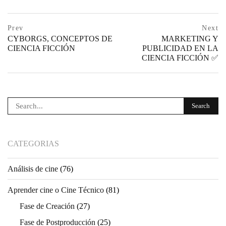
Navegación
prev
Prev
Next
postPrevious
CYBORGS, CONCEPTOS DE
MARKETING Y
de
page
CIENCIA FICCIÓN
PUBLICIDAD EN LA
CIENCIA FICCIÓN ✅
entradas
ne
po
pa
CATEGORIAS
Análisis de cine
(76)
Aprender cine o Cine Técnico
(81)
Fase de Creación
(27)
Fase de Postproducción
(25)