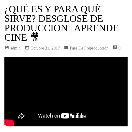
¿QUÉ ES Y PARA QUÉ
SIRVE? DESGLOSE DE
PRODUCCION | APRENDE
CINE 🎥
account_box
date_range
folder
speaker_notes
Admin
Octubre 31, 2017
Fase De Preproducción
0