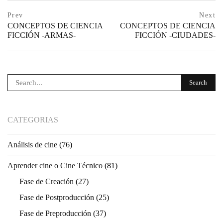
Navegación
prev
Prev
Next
postPrevious
CONCEPTOS DE CIENCIA
CONCEPTOS DE CIENCIA
de
page
FICCIÓN -ARMAS-
FICCIÓN -CIUDADES-
ne
entradas
po
pa
CATEGORIAS
Análisis de cine
(76)
Aprender cine o Cine Técnico
(81)
Fase de Creación
(27)
Fase de Postproducción
(25)
Fase de Preproducción
(37)