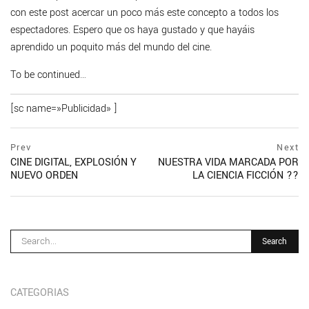
con este post acercar un poco más este concepto a todos los
espectadores. Espero que os haya gustado y que hayáis
aprendido un poquito más del mundo del cine.
To be continued…
[sc name=»Publicidad» ]
Navegación
prev
Prev
Next
postPrevious
CINE DIGITAL, EXPLOSIÓN Y
NUESTRA VIDA MARCADA POR
de
page
NUEVO ORDEN
LA CIENCIA FICCIÓN ??
ne
entradas
po
pa
CATEGORIAS