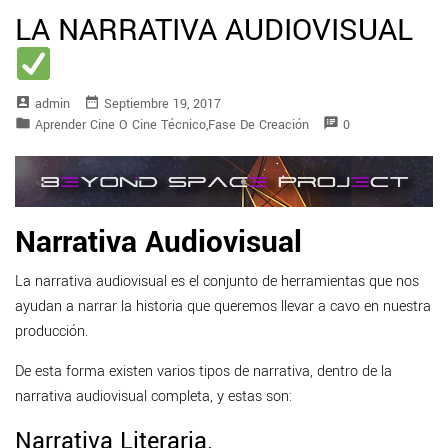
LA NARRATIVA AUDIOVISUAL
account_box
date_range
Admin
Septiembre 19, 2017
folder
speaker_notes
Aprender Cine O Cine Técnico
,
Fase De Creación
0
Narrativa Audiovisual
La narrativa audiovisual es el conjunto de herramientas que nos
ayudan a narrar la historia que queremos llevar a cavo en nuestra
producción.
De esta forma existen varios tipos de narrativa, dentro de la
narrativa audiovisual completa, y estas son:
Narrativa Literaria.