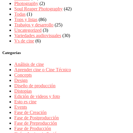
Photography
(2)
Soul Reaper Photography
(42)
Todas
(1)
Tops y listas
(86)
Trabajos y desarrollo
(25)
Uncategorized
(3)
Variedades audiovisuales
(30)
Vs de cine
(6)
Categorías
Análisis de cine
Aprender cine o Cine Técnico
Concepts
Design
Diseño de producción
Distopias
Edición de videos y foto
Esto es cine
Events
Fase de Creación
Fase de Postproducción
Fase de Preproducción
Fase de Producción