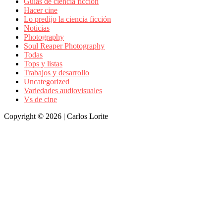
Guías de ciencia ficción
Hacer cine
Lo predijo la ciencia ficción
Noticias
Photography
Soul Reaper Photography
Todas
Tops y listas
Trabajos y desarrollo
Uncategorized
Variedades audiovisuales
Vs de cine
Copyright © 2026 | Carlos Lorite