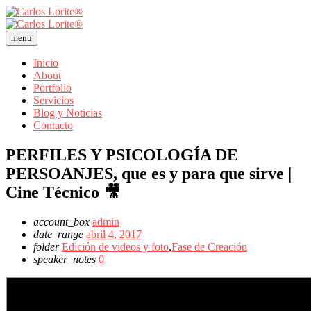
menu
Inicio
About
Portfolio
Servicios
Blog y Noticias
Contacto
PERFILES Y PSICOLOGÍA DE
PERSOANJES, que es y para que sirve |
Cine Técnico 🎥
account_box
admin
date_range
abril 4, 2017
folder
Edición de videos y foto
,
Fase de Creación
speaker_notes
0