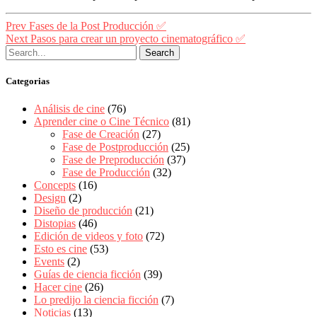
Navegación
prev
Prev
Fases de la Post Producción ✅
postPrevious
next
Next
Pasos para crear un proyecto cinematográfico ✅
de
page
postNext
entradas
page
Categorias
Análisis de cine
(76)
Aprender cine o Cine Técnico
(81)
Fase de Creación
(27)
Fase de Postproducción
(25)
Fase de Preproducción
(37)
Fase de Producción
(32)
Concepts
(16)
Design
(2)
Diseño de producción
(21)
Distopias
(46)
Edición de videos y foto
(72)
Esto es cine
(53)
Events
(2)
Guías de ciencia ficción
(39)
Hacer cine
(26)
Lo predijo la ciencia ficción
(7)
Noticias
(13)