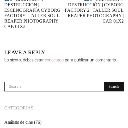
de
page
DESTRUCCIÓN |
DESTRUCCIÓN | CYBORG
ESCENOGRAFÍA CYBORG
FACTORY 2 | TALLER SOUL
entradas
FACTORY | TALLER SOUL
REAPER PHOTOGRAPHY |
REAPER PHOTOGRAPHY |
CAP. 01X2
ne
CAP. 01X2
po
pa
LEAVE A REPLY
Lo siento, debes estar
conectado
para publicar un comentario.
CATEGORIAS
Análisis de cine
(76)