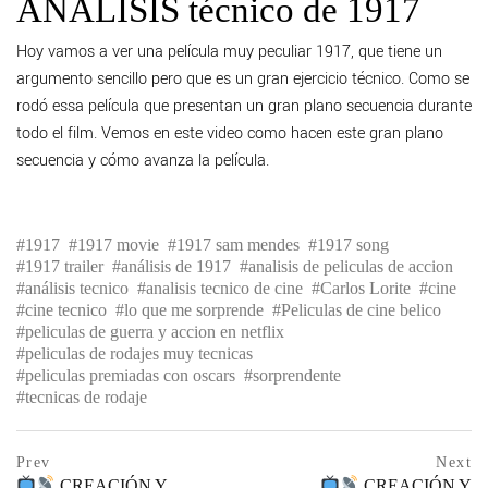
ANALISIS técnico de 1917
Hoy vamos a ver una película muy peculiar 1917, que tiene un
argumento sencillo pero que es un gran ejercicio técnico. Como se
rodó essa película que presentan un gran plano secuencia durante
todo el film. Vemos en este video como hacen este gran plano
secuencia y cómo avanza la película.
1917
1917 movie
1917 sam mendes
1917 song
1917 trailer
análisis de 1917
analisis de peliculas de accion
análisis tecnico
analisis tecnico de cine
Carlos Lorite
cine
cine tecnico
lo que me sorprende
Peliculas de cine belico
peliculas de guerra y accion en netflix
peliculas de rodajes muy tecnicas
peliculas premiadas con oscars
sorprendente
tecnicas de rodaje
Navegación
prev
Prev
Next
postPrevious
CREACIÓN Y
CREACIÓN Y