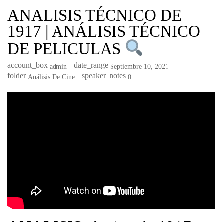
ANALISIS TÉCNICO DE
1917 | ANÁLISIS TÉCNICO
DE PELICULAS
account_box
date_range
Admin
Septiembre 10, 2021
folder
speaker_notes
Análisis De Cine
0