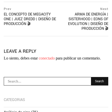
Navegación
prev
Prev
Next
postPrevious
EL CONCEPTO DE MEGACITY
ARMA DE ENERGÍA |
de
page
ONE | JUEZ DREDD | DISEÑO DE
SISTERHOOD | EONS OF
entradas
PRODUCCIÓN 🎬
EVOLUTION | DISEÑO DE
PRODUCCIÓN 🎬
ne
po
pa
LEAVE A REPLY
Lo siento, debes estar
conectado
para publicar un comentario.
CATEGORIAS