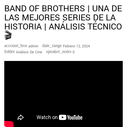
BAND OF BROTHERS | UNA DE
LAS MEJORES SERIES DE LA
HISTORIA | ANÁLISIS TÉCNICO
🎬
account_box
date_range
Admin
Febrero 12, 2024
folder
speaker_notes
Análisis De Cine
0