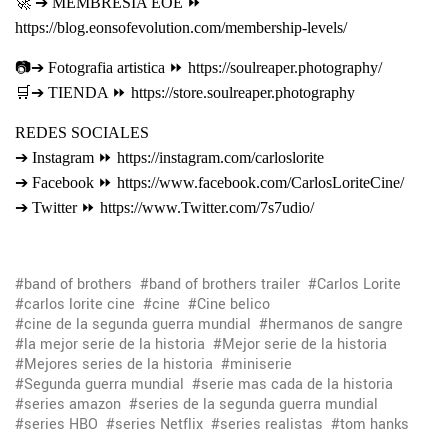
🚀 ➔ MEMBRESIA EOE ⏩
https://blog.eonsofevolution.com/membership-levels/
📷➔ Fotografia artistica ⏩ https://soulreaper.photography/
🛒➔ TIENDA ⏩ https://store.soulreaper.photography
REDES SOCIALES
➔ Instagram ⏩ https://instagram.com/carloslorite
➔ Facebook ⏩ https://www.facebook.com/CarlosLoriteCine/
➔ Twitter ⏩ https://www.Twitter.com/7s7udio/
band of brothers
band of brothers trailer
Carlos Lorite
carlos lorite cine
cine
Cine belico
cine de la segunda guerra mundial
hermanos de sangre
la mejor serie de la historia
Mejor serie de la historia
Mejores series de la historia
miniserie
Segunda guerra mundial
serie mas cada de la historia
series amazon
series de la segunda guerra mundial
series HBO
series Netflix
series realistas
tom hanks