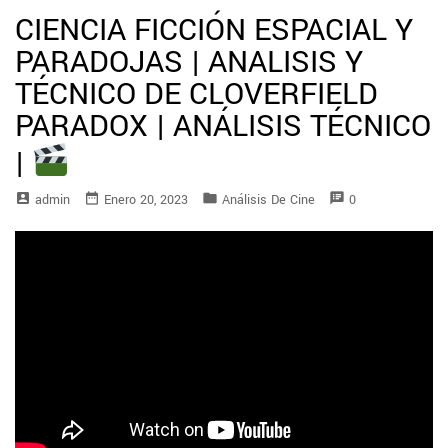
CIENCIA FICCIÓN ESPACIAL Y
PARADOJAS | ANALISIS Y
TÉCNICO DE CLOVERFIELD
PARADOX | ANÁLISIS TÉCNICO
|
account_box
date_range
folder
speaker_notes
Admin
Enero 20, 2023
Análisis De Cine
0