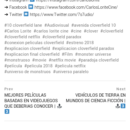
➔ Instagram
https://instagram.com/carloslorite
➔ Facebook
https://www.facebook.com/CarlosLoriteCine/
➔ Twitter
https://www.Twitter.com/7s7udio/
10 cloverfield lane
Audiovisual
avenida cloverfield 10
Carlos Lorite
carlos lorite cine
cine
clover
cloverfield
cloverfield netflix
cloverfield paradox
conexion peliculas cloverfield
estreno 2018
explicacion cloverfield
explicacion cloverfield paradox
explicacion final cloverfield
Film
monster universe
monstruoso
movie
netflix movie
paradoja cloverfield
película
pelicula 2018
pelicula netflix
universo de monstruos
universo paralelo
Navegación
prev
Prev
Next
postPrevious
MEJORES PELÍCULAS
VEHÍCULOS DE TIERRA EN
de
page
BASADAS EN VIDEOJUEGOS
MUNDOS DE CIENCIA FICCIÓN |
entradas
QUE DEBERIAS CONOCER |
ne
po
pa