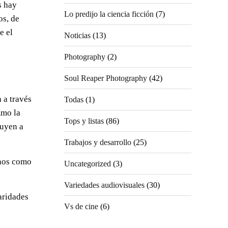
s hay
Lo predijo la ciencia ficción
(7)
os, de
e el
Noticias
(13)
Photography
(2)
Soul Reaper Photography
(42)
 a través
Todas
(1)
Amo la
Tops y listas
(86)
buyen a
Trabajos y desarrollo
(25)
enos como
Uncategorized
(3)
Variedades audiovisuales
(30)
laridades
Vs de cine
(6)