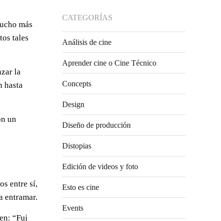
CATEGORÍAS
 mucho más
tos tales
Análisis de cine
Aprender cine o Cine Técnico
nzar la
Concepts
n hasta
Design
on un
Diseño de producción
Distopias
Edición de videos y foto
s entre sí,
Esto es cine
ra entramar.
Events
en: “Fui