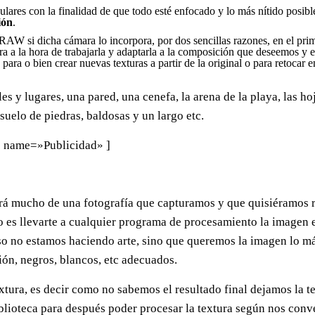
ulares con la finalidad de que todo esté enfocado y lo más nítido posible
ión
.
RAW si dicha cámara lo incorpora, por dos sencillas razones, en el pri
a a la hora de trabajarla y adaptarla a la composición que deseemos y e
ara o bien crear nuevas texturas a partir de la original o para retocar 
s y lugares, una pared, una cenefa, la arena de la playa, las ho
suelo de piedras, baldosas y un largo etc.
 name=»Publicidad» ]
ará mucho de una fotografía que capturamos y que quisiéramos r
ho es llevarte a cualquier programa de procesamiento la image
so no estamos haciendo arte, sino que queremos la imagen lo m
ción, negros, blancos, etc adecuados.
xtura, es decir como no sabemos el resultado final dejamos la te
blioteca para después poder procesar la textura según nos con