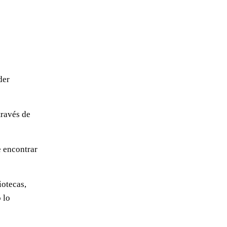
der
través de
 encontrar
iotecas,
 lo