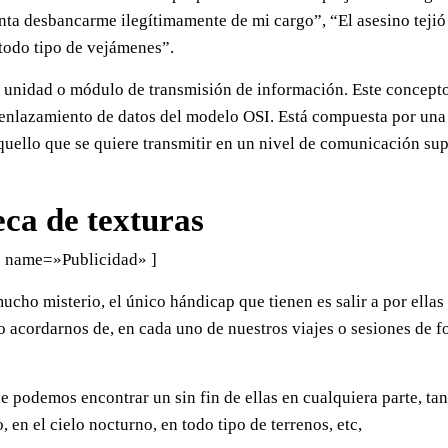
enta desbancarme ilegítimamente de mi cargo”, “El asesino teji
 todo tipo de vejámenes”.
a unidad o módulo de transmisión de información. Este concepto
e enlazamiento de datos del modelo OSI. Está compuesta por una
quello que se quiere transmitir en un nivel de comunicación sup
eca de texturas
 name=»Publicidad» ]
ucho misterio, el único hándicap que tienen es salir a por ellas 
o acordarnos de, en cada uno de nuestros viajes o sesiones de f
ue podemos encontrar un sin fin de ellas en cualquiera parte, tan
, en el cielo nocturno, en todo tipo de terrenos, etc,