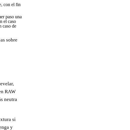
, con el fin
mer paso una
n el caso
en caso de
jas sobre
evelar,
n en RAW
ás neutra
xtura si
venga y