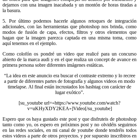
dejarnos con una imagen inacabada y un montón de horas tiradas a
la basura.
5. Por último podemos hacerle algunos retoques de integración
adicionales, con las herramientas que photoshop nos brinda, como
modos de fusión de capa, efectos, filtros y otros elementos que
hagan que la imagen parezca captada en una misma toma, como
aquí tenemos en el ejemplo.
Como colofón os pondré un video que realicé para un concurso
abierto de la marca audi y en el que realiza un concept de avance en
primera persona sobre diferentes imágenes estáticas.
“La idea en este anuncio era buscar el contraste extremo y lo recree
a partir de diferentes partes de fotografía y algunos videos en modo
timelapse. Al final están incrustados los hashtag con carácter de
lugar exótico”.
[su_youtube url=»https://www.youtube.com/watch?
v=uKHyXDY2KEA»]Video[/su_youtube]
Espero que os haya gustado este post y que disfruteis de photoshop
tanto como yo, os espero en próximos post y no olvidéis seguirnos
en las redes sociales, en mi canal de youtube donde tendréis todos
estos videos a parte de otros proyectos. y por supuesto inscribiros en