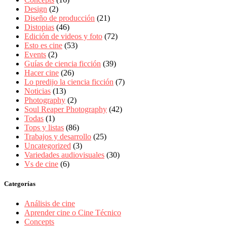
Design
(2)
Diseño de producción
(21)
Distopias
(46)
Edición de videos y foto
(72)
Esto es cine
(53)
Events
(2)
Guías de ciencia ficción
(39)
Hacer cine
(26)
Lo predijo la ciencia ficción
(7)
Noticias
(13)
Photography
(2)
Soul Reaper Photography
(42)
Todas
(1)
Tops y listas
(86)
Trabajos y desarrollo
(25)
Uncategorized
(3)
Variedades audiovisuales
(30)
Vs de cine
(6)
Categorías
Análisis de cine
Aprender cine o Cine Técnico
Concepts