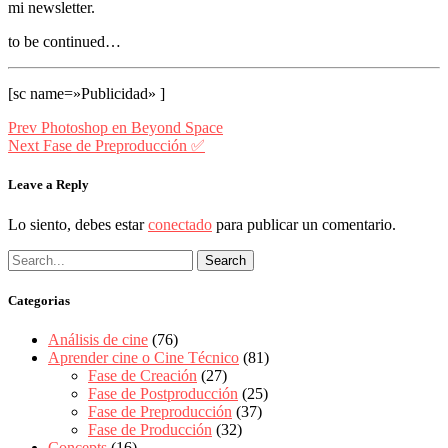
mi newsletter.
to be continued…
[sc name=»Publicidad» ]
Navegación
prev
Prev
Photoshop en Beyond Space
postPrevious
next
Next
Fase de Preproducción ✅
de
page
postNext
entradas
page
Leave a Reply
Lo siento, debes estar
conectado
para publicar un comentario.
Categorias
Análisis de cine
(76)
Aprender cine o Cine Técnico
(81)
Fase de Creación
(27)
Fase de Postproducción
(25)
Fase de Preproducción
(37)
Fase de Producción
(32)
Concepts
(16)