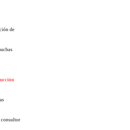
ación de
muchas
ucción
las
 consultor