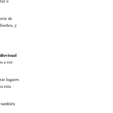
ñar o
serie de
diseños, y
diovisual
os a ver
rar lugares
ta esta
o también