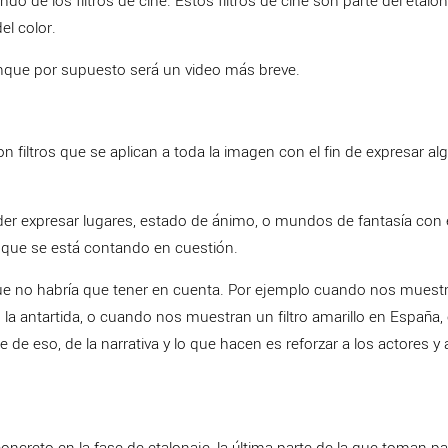
 de los filtros de cine. Estos filtros de cine son parte del etalon
el color.
que por supuesto será un video más breve.
on filtros que se aplican a toda la imagen con el fin de expresar al
er expresar lugares, estado de ánimo, o mundos de fantasía con e
a que se está contando en cuestión.
ue no habría que tener en cuenta. Por ejemplo cuando nos muest
a antartida, o cuando nos muestran un filtro amarillo en España, o
e de eso, de la narrativa y lo que hacen es reforzar a los actores y 
oncreto en la fase de etalonaje, la última parte de la que toman pa