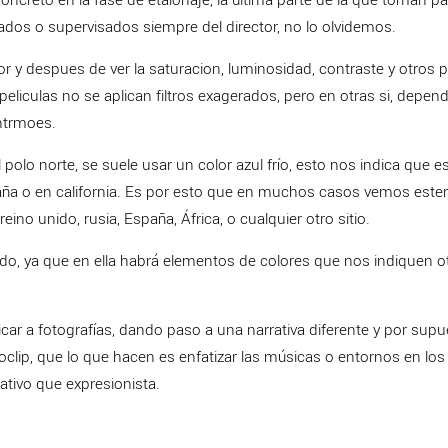
ñados o supervisados siempre del director, no lo olvidemos.
 y despues de ver la saturacion, luminosidad, contraste y otros 
liculas no se aplican filtros exagerados, pero en otras si, depen
ntrmoes.
olo norte, se suele usar un color azul frío, esto nos indica que 
aña o en california. Es por esto que en muchos casos vemos este
ino unido, rusia, España, África, o cualquier otro sitio.
o, ya que en ella habrá elementos de colores que nos indiquen ot
car a fotografías, dando paso a una narrativa diferente y por supu
clip, que lo que hacen es enfatizar las músicas o entornos en los
tivo que expresionista.