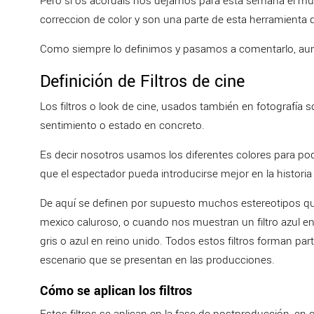
Pero si os acordáis nos dejamos para esta semana el mundo
correccion de color y son una parte de esta herramienta d
Como siempre lo definimos y pasamos a comentarlo, aun
Definición de Filtros de cine
Los filtros o look de cine, usados también en fotografía s
sentimiento o estado en concreto.
Es decir nosotros usamos los diferentes colores para pod
que el espectador pueda introducirse mejor en la histori
De aquí se definen por supuesto muchos estereotipos q
mexico caluroso, o cuando nos muestran un filtro azul en l
gris o azul en reino unido. Todos estos filtros forman part
escenario que se presentan en las producciones.
Cómo se aplican los filtros
Estos filtros se aplican en la fase de postproducción, en c