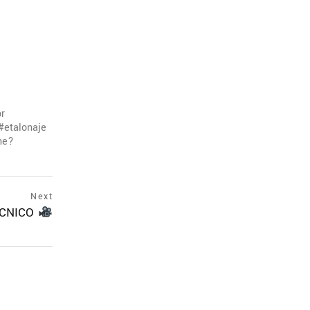
or
etalonaje
ine?
Next
ÉCNICO
next
postNext
page