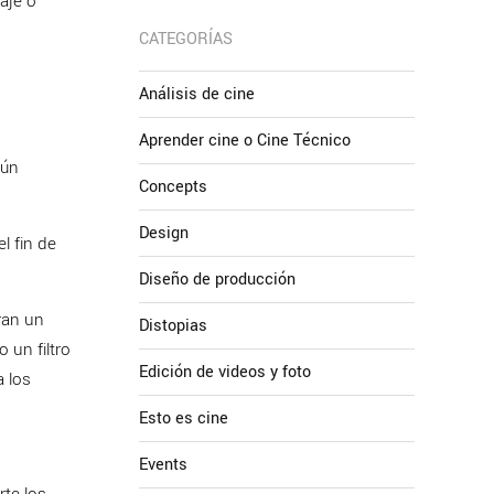
aje o
CATEGORÍAS
Análisis de cine
Aprender cine o Cine Técnico
gún
Concepts
Design
l fin de
Diseño de producción
ran un
Distopias
 un filtro
Edición de videos y foto
a los
Esto es cine
Events
rte los