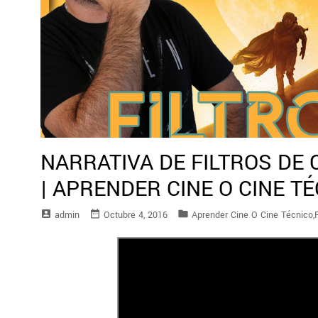
NARRATIVA DE FILTROS DE C
| APRENDER CINE O CINE T
account_box
date_range
folder
Admin
Octubre 4, 2016
Aprender Cine O Cine Técnico
,