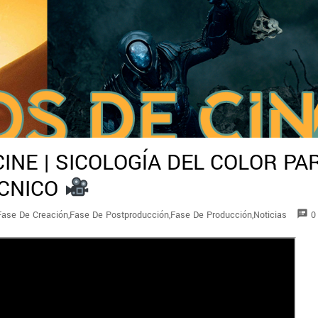
INE | SICOLOGÍA DEL COLOR PA
ÉCNICO
speaker_notes
Fase De Creación
,
Fase De Postproducción
,
Fase De Producción
,
Noticias
0