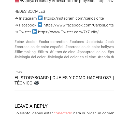
➔Apoya el canal y el desarrollo de proyectos https:/
REDES SOCIALES
➔ Instagram
https://instagram.com/carloslorite
➔ Facebook
https://www.facebook.com/CarlosLorite
➔ Twitter
https://www.Twitter.com/7s7udio/
cine
color
color correction
colores
colorista
col
correccion de color español
correccion de color hollyw
filmmaking
filtro
filtros de cine
postproduccion
ps
siclogia del color
siclogia del color en el cine
teoria d
Navegación
prev
Prev
postPrevious
EL STORYBOARD | QUE ES Y COMO HACERLOS? 
de
page
TÉCNICO
entradas
LEAVE A REPLY
Lo siento, debes estar
conectado
para publicar un comen