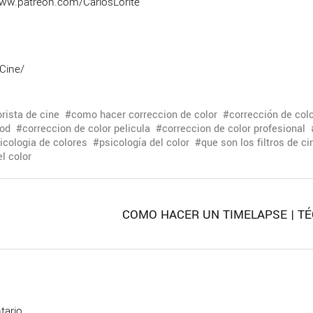
/www.patreon.com/CarlosLorite
Cine/
orista de cine
como hacer correccion de color
corrección de col
ood
correccion de color pelicula
correccion de color profesional
icologia de colores
psicología del color
que son los filtros de c
el color
|
COMO HACER UN TIMELAPSE | T
tario.