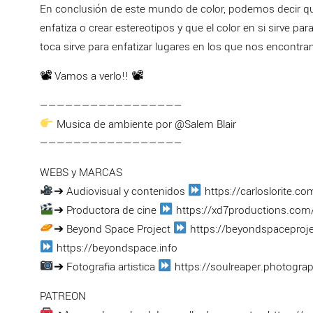
En conclusión de este mundo de color, podemos decir que
enfatiza o crear estereotipos y que el color en si sirve para 
toca sirve para enfatizar lugares en los que nos encont
📽 Vamos a verlo!! 📽
—————————————————
Musica de ambiente por @Salem Blair
—————————————————
WEBS y MARCAS
➔ Audiovisual y contenidos
https://carloslorite.co
➔ Productora de cine
https://xd7productions.com
➔ Beyond Space Project
https://beyondspaceproj
https://beyondspace.info
➔ Fotografia artistica
https://soulreaper.photogra
PATREON