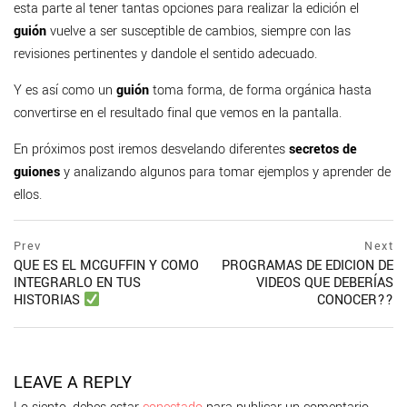
esta parte al tener tantas opciones para realizar la edición el
guión
vuelve a ser susceptible de cambios, siempre con las
revisiones pertinentes y dandole el sentido adecuado.
Y es así como un
guión
toma forma, de forma orgánica hasta
convertirse en el resultado final que vemos en la pantalla.
En próximos post iremos desvelando diferentes
secretos de
guiones
y analizando algunos para tomar ejemplos y aprender de
ellos.
Navegación
prev
Prev
Next
postPrevious
QUE ES EL MCGUFFIN Y COMO
PROGRAMAS DE EDICION DE
de
page
INTEGRARLO EN TUS
VIDEOS QUE DEBERÍAS
entradas
CONOCER??
HISTORIAS
ne
po
pa
LEAVE A REPLY