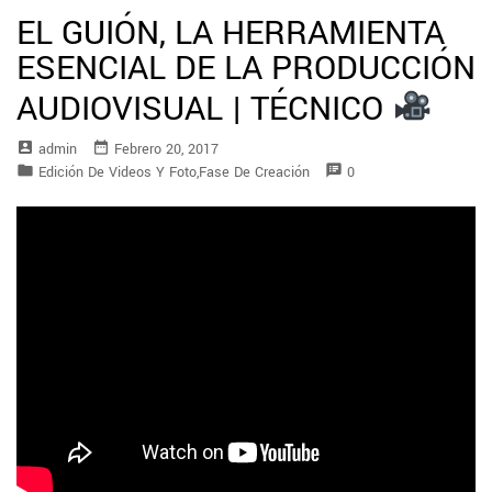
EL GUIÓN, LA HERRAMIENTA
ESENCIAL DE LA PRODUCCIÓN
AUDIOVISUAL | TÉCNICO
account_box
date_range
Admin
Febrero 20, 2017
folder
speaker_notes
Edición De Videos Y Foto
,
Fase De Creación
0