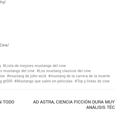
phy/
Cine/
g
Lista de mejores mustangs del cine
es mustangs del cine
Los mustang clasicos del cine
ine
mustang de john wick
mustang de la carrera de la muerte
g gt500
Mustangs que salen en peliculas
Top y listas de cine
N TODO
AD ASTRA, CIENCIA FICCIÓN DURA MUY
ANÁLISIS TÉC