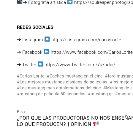
➔ Fotografia artistica
https://soulreaper.photogra
REDES SOCIALES
➔ Instagram
https://instagram.com/carloslorite
➔ Facebook
https://www.facebook.com/CarlosLorite
➔ Twitter
https://www.Twitter.com/7s7udio/
Carlos Lorite
Coches mustang en el cine
ford mustan
Los mejores mustangs clasicos de peliculas
los mejor
Los mustang mas emblematicos del cine
Mustang de c
mustang de pelicula 60 segundos
mustang gt
mustan
Navegación
prev
Prev
postPrevious
¿POR QUE LAS PRODUCTORAS NO NOS ENSEÑA
de
page
LO QUE PRODUCEN? | OPINIÓN
entradas