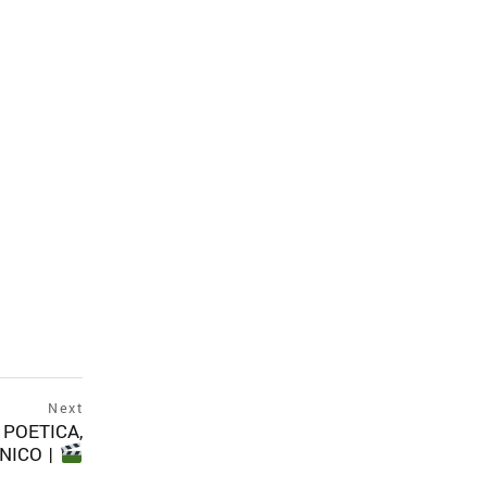
Next
 POETICA,
NICO |
next