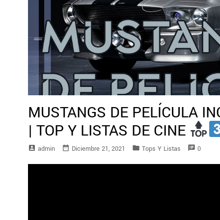
MUSTANGS DE PELÍCULA IN
| TOP Y LISTAS DE CINE
account_box
date_range
folder
speaker_notes
Admin
Diciembre 21, 2021
Tops Y Listas
0