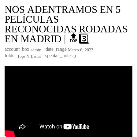
NOS ADENTRAMOS EN 5
PELÍCULAS
RECONOCIDAS RODADAS
EN MADRID | 🔝3️⃣
account_box
date_range
Admin
Marzo 6, 2023
folder
speaker_notes
Tops Y Listas
0