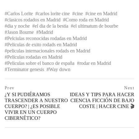
Carlos Lorite
carlos lorite cine
cine
cine en Madrid
clasicos rodados en Madrid
Como roda en Madrid
dia y noche
el dia de la bestia
el ultimatum de bourbe
Jason Bourne
Madrid
Pelciulas reconocidas rodadas en Madrid
Peliculas de exito rodads en Madrid
peliculas internacionales rodads en Madrid
Peliculas rodadas en Madrid
Peliculas sobre el banco de españa
rodar en Madrid
Terminator genesis
Way down
Navegación
prev
Prev
Next
postPrevious
¿Y SI PUDIÉRAMOS
IDEAS Y TIPS PARA HACER
de
page
TRASCENDER A NUESTRO
CIENCIA FICCIÓN DE BAJO
CUERPO? | ¿ES POSIBLE
COSTE | HACER CINE 🎬
entradas
ne
VIVIR EN UN CUERPO
po
CIBERNÉTICO?
pa