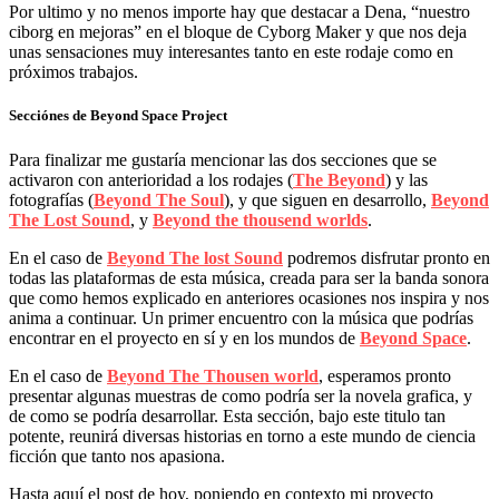
Por ultimo y no menos importe hay que destacar a Dena, “nuestro
ciborg en mejoras” en el bloque de Cyborg Maker y que nos deja
unas sensaciones muy interesantes tanto en este rodaje como en
próximos trabajos.
Secciónes de Beyond Space Project
Para finalizar me gustaría mencionar las dos secciones que se
activaron con anterioridad a los rodajes (
The Beyond
) y las
fotografías (
Beyond The Soul
), y que siguen en desarrollo,
Beyond
The Lost Sound
, y
Beyond the thousend worlds
.
En el caso de
Beyond The lost Sound
podremos disfrutar pronto en
todas las plataformas de esta música, creada para ser la banda sonora
que como hemos explicado en anteriores ocasiones nos inspira y nos
anima a continuar. Un primer encuentro con la música que podrías
encontrar en el proyecto en sí y en los mundos de
Beyond Space
.
En el caso de
Beyond The Thousen world
, esperamos pronto
presentar algunas muestras de como podría ser la novela grafica, y
de como se podría desarrollar. Esta sección, bajo este titulo tan
potente, reunirá diversas historias en torno a este mundo de ciencia
ficción que tanto nos apasiona.
Hasta aquí el post de hoy, poniendo en contexto mi proyecto