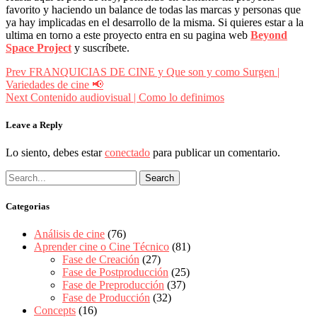
favorito y haciendo un balance de todas las marcas y personas que
ya hay implicadas en el desarrollo de la misma. Si quieres estar a la
ultima en torno a este proyecto entra en su pagina web
Beyond
Space Project
y suscríbete.
Navegación
prev
Prev
FRANQUICIAS DE CINE y Que son y como Surgen |
postPrevious
Variedades de cine 📢
de
page
next
Next
Contenido audiovisual | Como lo definimos
entradas
postNext
page
Leave a Reply
Lo siento, debes estar
conectado
para publicar un comentario.
Categorias
Análisis de cine
(76)
Aprender cine o Cine Técnico
(81)
Fase de Creación
(27)
Fase de Postproducción
(25)
Fase de Preproducción
(37)
Fase de Producción
(32)
Concepts
(16)