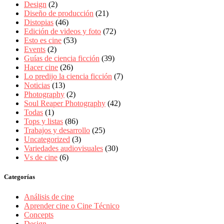
Design
(2)
Diseño de producción
(21)
Distopias
(46)
Edición de videos y foto
(72)
Esto es cine
(53)
Events
(2)
Guías de ciencia ficción
(39)
Hacer cine
(26)
Lo predijo la ciencia ficción
(7)
Noticias
(13)
Photography
(2)
Soul Reaper Photography
(42)
Todas
(1)
Tops y listas
(86)
Trabajos y desarrollo
(25)
Uncategorized
(3)
Variedades audiovisuales
(30)
Vs de cine
(6)
Categorías
Análisis de cine
Aprender cine o Cine Técnico
Concepts
Design