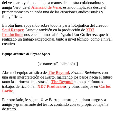
del vestuario y el maquillaje a manos de nuestra colaboradora y
amiga Vero, de el
Armario de Vero
,
estando implicada desde el
primer momento en cada una de las creaciones audiovisuales y
fotográficas.
En otra línea apoyando sobre todo la parte fotográfica del creador
Soul Reaper
,
Aunque también en la producción de
XD7
Productions
nos encontramos al fotógrafo
Pau Gutierrez
, que ha
realizado un trabajo excepcional, tanto a nivel técnico, como a nivel
creativo.
Equipo artístico de Beyond Space
[sc name=»Publicidad» ]
Abren el equipo artístico de
The Beyond
,
Erbolot Bedalova
, con
una gran interpretación de
Kaito
, marcando los pasos hacia el futuro
tanto las primeras muestras de
The Beyond
como para futuros
trabajos de ficción en
XD7 Producion
s
, y otros trabajos en
Carlos
Lorite
.
Por otro lado, le siguen
Jose Parra
, nuestro gran dramaturgo y a
amigo y gran amante del teatro, contando con su propia compañía
de teatro.