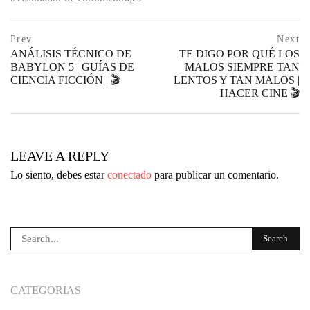
Navegación
prev
Prev
Next
postPrevious
ANÁLISIS TÉCNICO DE
TE DIGO POR QUÉ LOS
de
page
BABYLON 5 | GUÍAS DE
MALOS SIEMPRE TAN
CIENCIA FICCIÓN | 🎬
LENTOS Y TAN MALOS |
entradas
HACER CINE 🎬
ne
po
pa
LEAVE A REPLY
Lo siento, debes estar
conectado
para publicar un comentario.
CATEGORIAS