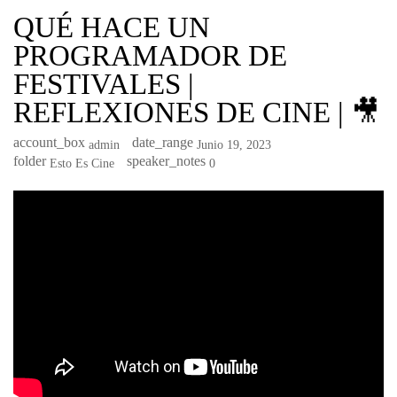
QUÉ HACE UN
PROGRAMADOR DE
FESTIVALES |
REFLEXIONES DE CINE | 🎥
account_box
date_range
Admin
Junio 19, 2023
folder
speaker_notes
Esto Es Cine
0