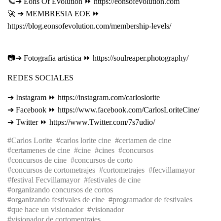
🪐➔ Eons Of Evolution ⏩ https://eonsofevolution.com
🚀 ➔ MEMBRESIA EOE ⏩
https://blog.eonsofevolution.com/membership-levels/
📷➔ Fotografia artistica ⏩ https://soulreaper.photography/
REDES SOCIALES
➔ Instagram ⏩ https://instagram.com/carloslorite
➔ Facebook ⏩ https://www.facebook.com/CarlosLoriteCine/
➔ Twitter ⏩ https://www.Twitter.com/7s7udio/
Carlos Lorite
carlos lorite cine
certamen de cine
certamenes de cine
cine
cines
concursos
concursos de cine
concursos de corto
concursos de cortometrajes
cortometrajes
fecvillamayor
festival Fecvillamayor
festivales de cine
organizando concursos de cortos
organizando festivales de cine
programador de festivales
que hace un visionador
visionador
visionador de cortomentrajes