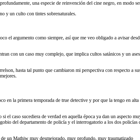
profundamente, una especie de reinvención del cine negro, en modo ser
o y un culto con tintes sobrenaturales.
poco el argumento como siempre, así que me veo obligado a avisar desd
uentran con un caso muy complejo, que implica cultos satánicos y un ase
son, hasta tal punto que cambiaron mi perspectiva con respecto a su
s mejores.
o en la primera temporada de true detective y por que la tengo en alta
mo si el caso sucediera de verdad en aquella época ya dan un aspecto mu
gobio del departamento de policía y el interrogatorio a los dos policías
isión de un Mathiw muy desmejorado, muy profundo, muy traumatizado