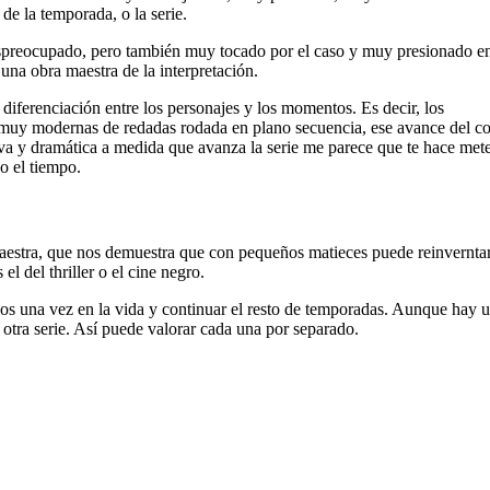
de la temporada, o la serie.
spreocupado, pero también muy tocado por el caso y muy presionado e
una obra maestra de la interpretación.
n diferenciación entre los personajes y los momentos. Es decir, los
as muy modernas de redadas rodada en plano secuencia, ese avance del co
tiva y dramática a medida que avanza la serie me parece que te hace mete
do el tiempo.
aestra, que nos demuestra que con pequeños matieces puede reinvernta
l del thriller o el cine negro.
os una vez en la vida y continuar el resto de temporadas. Aunque hay 
s otra serie. Así puede valorar cada una por separado.