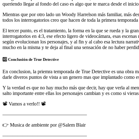
queriendo llegar al fondo del caso es algo que te marca desde el inicio 
Mientras que por otro lado un Woody Harrelson más familiar, más de
todos los interrogatorios creo que hacen de toda la primera temporada 
El tercer punto, es el tratamiento, la forma en la que se rueda y la gra
interrogatorios en 4:3, ese efecto ligero de videocámara, esas escen
según evolucionan los personajes, y al fin y al cabo esa lectura narra
mucho en la misma y te deja al final una sensación de no haber perdi
3️⃣ Conclusión de True Detective
En conclusion, la priemra temporada de True Detective es una obra m
darle diveros puntos de vista a un genero mas que implantado como es e
Y la verdad es que no hay mucho más que decir, hay que verla al men
salto importante entre ellas los personajes cambian y es como si viera
📽 Vamos a verlo!! 📽
—————————————————
👉 Musica de ambiente por @Salem Blair
—————————————————