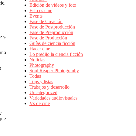
ie.
Edición de videos y foto
Esto es cine
Events
Fase de Creación
Fase de Postproducción
Fase de Preproducción
e ya
Fase de Producción
Guías de ciencia ficción
Hacer cine
sino
Lo predijo la ciencia ficción
Noticias
Photography
s
Soul Reaper Photography
Todas
Tops y listas
Trabajos y desarrollo
Uncategorized
Variedades audiovisuales
Vs de cine
y
 que