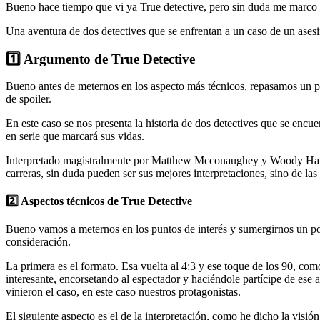
Bueno hace tiempo que vi ya True detective, pero sin duda me marco 
Una aventura de dos detectives que se enfrentan a un caso de un asesin
1️⃣ Argumento de True Detective
Bueno antes de meternos en los aspecto más técnicos, repasamos un 
de spoiler.
En este caso se nos presenta la historia de dos detectives que se enc
en serie que marcará sus vidas.
Interpretado magistralmente por Matthew Mcconaughey y Woody Harrel
carreras, sin duda pueden ser sus mejores interpretaciones, sino de la
2️⃣ Aspectos técnicos de True Detective
Bueno vamos a meternos en los puntos de interés y sumergirnos un poc
consideración.
La primera es el formato. Esa vuelta al 4:3 y ese toque de los 90, co
interesante, encorsetando al espectador y haciéndole partícipe de ese a
vinieron el caso, en este caso nuestros protagonistas.
El siguiente aspecto es el de la interpretación, como he dicho la v