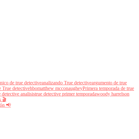
cnico de true detective
analizando True detective
argumento de true
 True detective
hbo
matthew mcconaughey
Primera temporada de true
e detective analisis
true detective primer temporada
woody harrelson
s 🎬
next
ión 📢
postNext
page