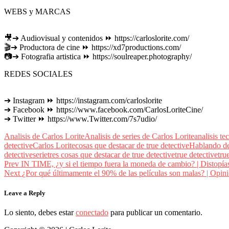
WEBS y MARCAS
🎥➔ Audiovisual y contenidos ⏩ https://carloslorite.com/
🎬➔ Productora de cine ⏩ https://xd7productions.com/
📷➔ Fotografia artistica ⏩ https://soulreaper.photography/
REDES SOCIALES
➔ Instagram ⏩ https://instagram.com/carloslorite
➔ Facebook ⏩ https://www.facebook.com/CarlosLoriteCine/
➔ Twitter ⏩ https://www.Twitter.com/7s7udio/
Analisis de Carlos Lorite
Analisis de series de Carlos Lorite
analisis te
detective
Carlos Lorite
cosas que destacar de true detective
Hablando de
detective
serie
tres cosas que destacar de true detective
true detective
tru
Navegación
prev
Prev
IN TIME, ¿y si el tiempo fuera la moneda de cambio? | Distopía
postPrevious
Next
¿Por qué últimamente el 90% de las películas son malas? | Opin
de
page
entradas
Leave a Reply
Lo siento, debes estar
conectado
para publicar un comentario.