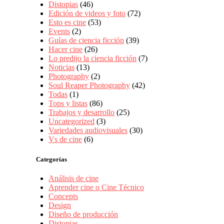
Distopias
(46)
Edición de videos y foto
(72)
Esto es cine
(53)
Events
(2)
Guías de ciencia ficción
(39)
Hacer cine
(26)
Lo predijo la ciencia ficción
(7)
Noticias
(13)
Photography
(2)
Soul Reaper Photography
(42)
Todas
(1)
Tops y listas
(86)
Trabajos y desarrollo
(25)
Uncategorized
(3)
Variedades audiovisuales
(30)
Vs de cine
(6)
Categorías
Análisis de cine
Aprender cine o Cine Técnico
Concepts
Design
Diseño de producción
Distopias