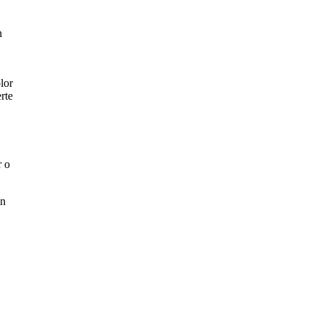
n
lor
rte
r o
un