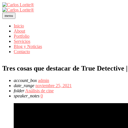
menu
Inicio
About
Portfolio
Servicios
Blog y Noticias
Contacto
Tres cosas que destacar de True Detective | 
account_box
admin
date_range
noviembre 25, 2021
folder
Análisis de cine
speaker_notes
0