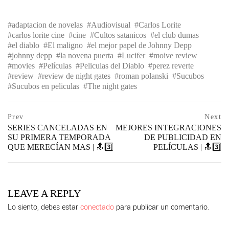
adaptacion de novelas
Audiovisual
Carlos Lorite
carlos lorite cine
cine
Cultos satanicos
el club dumas
el diablo
El maligno
el mejor papel de Johnny Depp
johnny depp
la novena puerta
Lucifer
moive review
movies
Películas
Peliculas del Diablo
perez reverte
review
review de night gates
roman polanski
Sucubos
Sucubos en peliculas
The night gates
Navegación
prev
Prev
Next
postPrevious
SERIES CANCELADAS EN
MEJORES INTEGRACIONES
de
page
SU PRIMERA TEMPORADA
DE PUBLICIDAD EN
QUE MERECÍAN MAS | 🔝3️⃣
PELÍCULAS | 🔝3️⃣
entradas
ne
po
pa
LEAVE A REPLY
Lo siento, debes estar
conectado
para publicar un comentario.