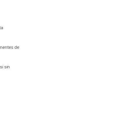
ta
onentes de
si sin