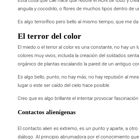
Esta cosa que cae hace que rebote el ADN de todo y crea 
anguila y cocodrilo, o flores de muchos tipos dentro de 
Es algo terrorífico pero bello al mismo tiempo, que me da 
El terror del color
El miedo o el terror al color es una constante, no hay un 
colores muy vivos, incluida la creación del soldados senta
orgánico de plantas escalando la pared de un antiguo c
Es algo bello, punto, no hay más, no hay repulsión al mir
lugar o este ser caído del cielo hace posible.
Creo que es algo brillante el intentar provocar fascinaci
Contactos alienígenas
El contacto alien es extremo, es un punto y aparte, a otro
diálogo. Al principio abrumadora por el conocimiento que