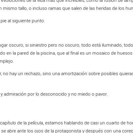
evoluciones de la vida mas que increibles, como la fusión de lamp
un mismo tallo, o incluso ramas que salen de las heridas de los 
pie al siguiente punto.
lugar oscuro, si siniestro pero no oscuro, todo está iluminado, tod
do en la pared de la piscina, que al final es un mosaico de huesos 
omplejo.
ar, no hay un rechazo, sino una amortización sobre posibles quiera
ón y admiración por lo desconocido y no miedo o pavor.
 capítulo de la película, estamos hablando de casi un cuarto de ho
 se abre ante los ojos de la protagonista y después con una coreo