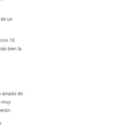
 de un
o con 10
más bien la
o amplio de
n muy
erior.
m.