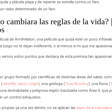
uila y plácida playa y de repente se estrella contra un faro.
 un radio determinado de un faro.
o cambiara las reglas de la vida? 
os
lícula de Annihilation, una película que quizá esté un poco infraval
de luego no te dejan indiferente, o al menos a mi que me apasion
és vemos estos puntos que destaca de esta premisa tan apasiona
, un grupo formado por científicas de distintas áreas del saber, co
 (
Jennifer Jason Leigh
), una geóloga (
Tuva Novotny
), una física (
 a una deshabitada y peligrosa región bautizada como Área X, que
sin un control exhaustivo.
as propias ya una vez dentro, no se aplican las
leyes de la naturalez