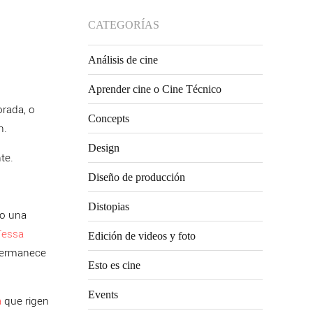
CATEGORÍAS
|
Análisis de cine
Aprender cine o Cine Técnico
orada, o
Concepts
an.
Design
nte.
Diseño de producción
Distopias
mo una
Tessa
Edición de videos y foto
 permanece
Esto es cine
Events
a
que rigen