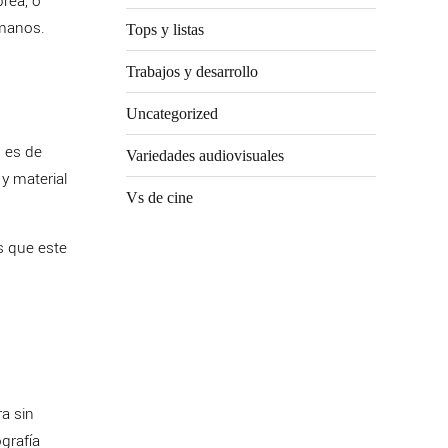
rea, o
humanos.
Tops y listas
Trabajos y desarrollo
Uncategorized
o es de
Variedades audiovisuales
y material
Vs de cine
s que este
ra sin
grafía