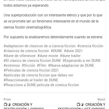
todos estamos ya esperando.
Una superproducción con un interesante elenco y que por lo que
se ve promete ser un fenómeno interesante en el mundo de la
ciencia ficción cinematográfica.
Por supuesto la analizaremos detenidamente cuando se estrene.
adaptacion de clasicos de a ciencia ficcion
ciencia ficción
clasicos de ciencia ficcion
DUNE
dune 2021
dune de villeneuve
dune movie
dune trailer
El clasico de ciencia ficcion DUNE
Esperando a ver DUNE
estrenos
ficción
Film
Nueva adaptacion de DUNE
Peliculas de ciencia ficcion 2021
peliculas de ciencia ficcion que debes ver
Reaccionando al trailer de DUNE
Reacciono a DUNE pelicula de cineica ficcion
Navegación
prev
Prev
Next
postPrevious
📺📡 CREACIÓN Y
📺📡 CREACIÓN Y
de
page