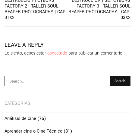
DESTRUCCIÓN | CYBORG
DESTRUCCIÓN | SET CYBORG
entradas
FACTORY 2 | TALLER SOUL
FACTORY 3 | TALLER SOUL
REAPER PHOTOGRAPHY | CAP.
REAPER PHOTOGRAPHY | CAP.
01X2
03X2
ne
po
pa
LEAVE A REPLY
Lo siento, debes estar
conectado
para publicar un comentario.
CATEGORIAS
Análisis de cine
(76)
Aprender cine o Cine Técnico
(81)