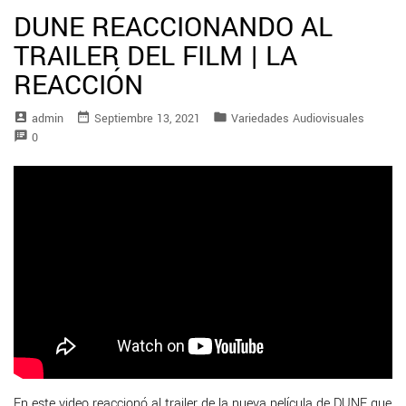
DUNE REACCIONANDO AL
TRAILER DEL FILM | LA
REACCIÓN
account_box
date_range
folder
Admin
Septiembre 13, 2021
Variedades Audiovisuales
speaker_notes
0
En este video reaccionó al trailer de la nueva película de DUNE que