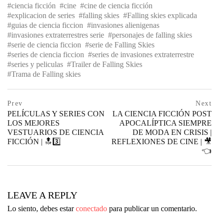
ciencia ficción
cine
cine de ciencia ficción
explicacion de series
falling skies
Falling skies explicada
guias de ciencia ficcion
invasiones alienigenas
invasiones extraterrestres serie
personajes de falling skies
serie de ciencia ficcion
serie de Falling Skies
series de ciencia ficcion
series de invasiones extraterrestre
series y peliculas
Trailer de Falling Skies
Trama de Falling skies
Navegación
prev
Prev
Next
postPrevious
PELÍCULAS Y SERIES CON
LA CIENCIA FICCIÓN POST
de
page
LOS MEJORES
APOCALÍPTICA SIEMPRE
VESTUARIOS DE CIENCIA
DE MODA EN CRISIS |
entradas
FICCIÓN | 🔝3️⃣
REFLEXIONES DE CINE | 🎥
👈
ne
po
pa
LEAVE A REPLY
Lo siento, debes estar
conectado
para publicar un comentario.