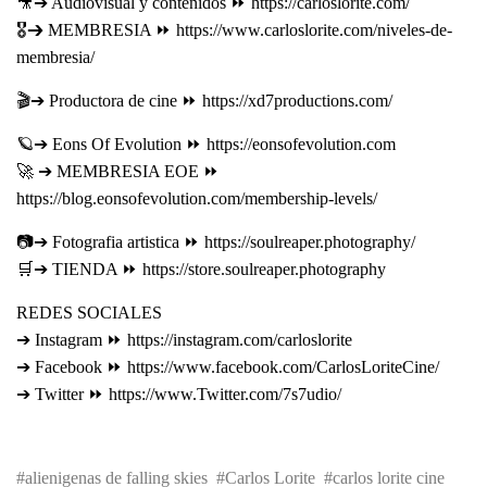
🎥➔ Audiovisual y contenidos ⏩ https://carloslorite.com/
🎖➔ MEMBRESIA ⏩ https://www.carloslorite.com/niveles-de-
membresia/
🎬➔ Productora de cine ⏩ https://xd7productions.com/
🪐➔ Eons Of Evolution ⏩ https://eonsofevolution.com
🚀 ➔ MEMBRESIA EOE ⏩
https://blog.eonsofevolution.com/membership-levels/
📷➔ Fotografia artistica ⏩ https://soulreaper.photography/
🛒➔ TIENDA ⏩ https://store.soulreaper.photography
REDES SOCIALES
➔ Instagram ⏩ https://instagram.com/carloslorite
➔ Facebook ⏩ https://www.facebook.com/CarlosLoriteCine/
➔ Twitter ⏩ https://www.Twitter.com/7s7udio/
alienigenas de falling skies
Carlos Lorite
carlos lorite cine