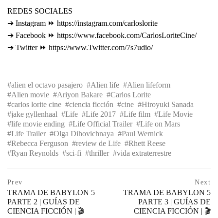
REDES SOCIALES
➔ Instagram ⏩ https://instagram.com/carloslorite
➔ Facebook ⏩ https://www.facebook.com/CarlosLoriteCine/
➔ Twitter ⏩ https://www.Twitter.com/7s7udio/
alien el octavo pasajero
Alien life
Alien lifeform
Alien movie
Ariyon Bakare
Carlos Lorite
carlos lorite cine
ciencia ficción
cine
Hiroyuki Sanada
jake gyllenhaal
Life
Life 2017
Life film
Life Movie
life movie ending
Life Official Trailer
Life on Mars
Life Trailer
Olga Dihovichnaya
Paul Wernick
Rebecca Ferguson
review de Life
Rhett Reese
Ryan Reynolds
sci-fi
thriller
vida extraterrestre
Navegación
prev
Prev
Next
postPrevious
TRAMA DE BABYLON 5
TRAMA DE BABYLON 5
de
page
PARTE 2 | GUÍAS DE
PARTE 3 | GUÍAS DE
CIENCIA FICCIÓN | 🎬
CIENCIA FICCIÓN | 🎬
entradas