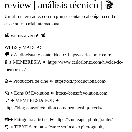
review | análisis técnico | 🎬
Un film interesante, con un primer contacto alienígena en la
estación espacial internacional.
📽 Vamos a verlo!! 📽
WEBS y MARCAS
🎥➔ Audiovisual y contenidos ⏩ https://carloslorite.com/
🎖➔ MEMBRESIA ⏩ https://www.carloslorite.com/niveles-de-
membresia/
🎬➔ Productora de cine ⏩ https://xd7productions.com/
🪐➔ Eons Of Evolution ⏩ https://eonsofevolution.com
🚀 ➔ MEMBRESIA EOE ⏩
https://blog.eonsofevolution.com/membership-levels/
📷➔ Fotografia artistica ⏩ https://soulreaper.photography/
🛒➔ TIENDA ⏩ https://store.soulreaper.photography