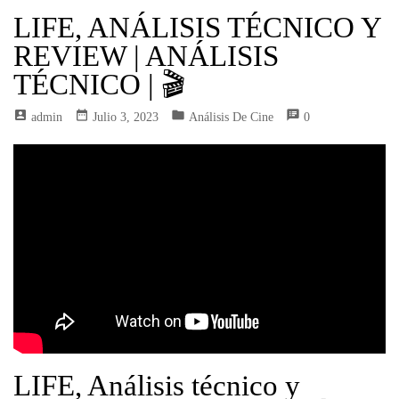
LIFE, ANÁLISIS TÉCNICO Y
REVIEW | ANÁLISIS
TÉCNICO | 🎬
account_box
date_range
folder
speaker_notes
Admin
Julio 3, 2023
Análisis De Cine
0
LIFE, Análisis técnico y