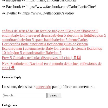
➔ Instagram ⏩ https://instagram.com/carloslorite
➔ Facebook ⏩ https://www.facebook.com/CarlosLoriteCine/
➔ Twitter ⏩ https://www.Twitter.com/7s7udio/
análisis de series
Analisis tecnico babylon 5
Babylon 5
babylon 5
ending
babylon 5 severed deams
babylon 5 sleeping in light
babylon 5
soundtrack
babylon 5 space battle
babylon 5 theme
Carlos
Lorite
carlos lorite cine
cienfia ficcion
cine
guias de ciencia
ficcion
rowan j coleman
serie Babylon 5
series de ciencia ficcion
top
10 babylon 5 episodes
trailer Babylon 5
Navegación
prev
Prev
5 Geniales películas disruptivas del cine | 🔝3️⃣
postPrevious
de
Next
Sentimiento Nacional en el mundo delo cine | reflexiones de
page
next
cine | 🎥
entradas
postNext
page
Leave a Reply
Lo siento, debes estar
conectado
para publicar un comentario.
Categorias