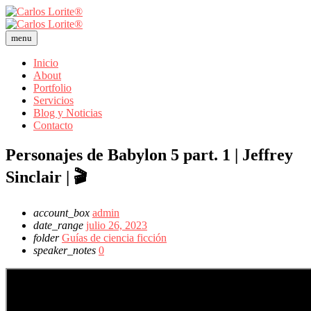
menu
Inicio
About
Portfolio
Servicios
Blog y Noticias
Contacto
Personajes de Babylon 5 part. 1 | Jeffrey
Sinclair | 🎬
account_box
admin
date_range
julio 26, 2023
folder
Guías de ciencia ficción
speaker_notes
0