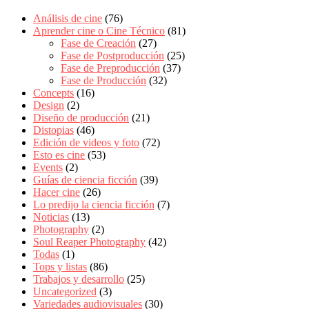
Análisis de cine
(76)
Aprender cine o Cine Técnico
(81)
Fase de Creación
(27)
Fase de Postproducción
(25)
Fase de Preproducción
(37)
Fase de Producción
(32)
Concepts
(16)
Design
(2)
Diseño de producción
(21)
Distopias
(46)
Edición de videos y foto
(72)
Esto es cine
(53)
Events
(2)
Guías de ciencia ficción
(39)
Hacer cine
(26)
Lo predijo la ciencia ficción
(7)
Noticias
(13)
Photography
(2)
Soul Reaper Photography
(42)
Todas
(1)
Tops y listas
(86)
Trabajos y desarrollo
(25)
Uncategorized
(3)
Variedades audiovisuales
(30)