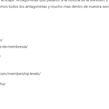
remos todos los antagonistas y mucho mas dentro de nuestra sec
m/
es-de-membresia/
/
.com/membership-levels/
phy/