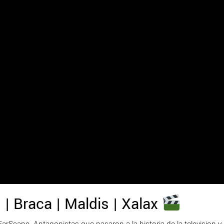
| Braca | Maldis | Xalax
rScape. Antagonistas que pasaron a la historia de la television y 