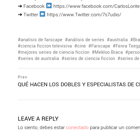
➔ Facebook
https://www.facebook.com/CarlosLorite
➔ Twitter
https://www.Twitter.com/7s7udio/
analisis de farscape
análisis de series
australia
Br
ciencia ficcion televisiva
cine
Farscape
Fenra Teeg
mejores series de ciencia ficcion
Mekloo Braca
perso
series de australia
series de ciencia ficcion
series de
Navegación
prev
Prev
postPrevious
QUÉ HACEN LOS DOBLES Y ESPECIALISTAS DE C
de
page
entradas
LEAVE A REPLY
Lo siento, debes estar
conectado
para publicar un comen