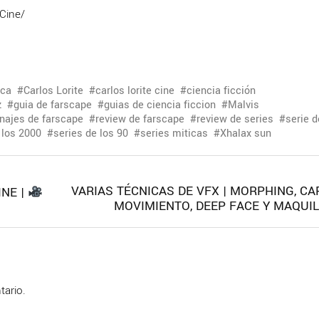
Cine/
aca
Carlos Lorite
carlos lorite cine
ciencia ficción
z
guia de farscape
guias de ciencia ficcion
Malvis
najes de farscape
review de farscape
review de series
serie 
 los 2000
series de los 90
series miticas
Xhalax sun
VARIAS TÉCNICAS DE VFX | MORPHING, C
INE |
MOVIMIENTO, DEEP FACE Y MAQUIL
tario.