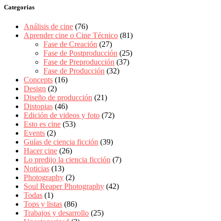
Categorias
Análisis de cine
(76)
Aprender cine o Cine Técnico
(81)
Fase de Creación
(27)
Fase de Postproducción
(25)
Fase de Preproducción
(37)
Fase de Producción
(32)
Concepts
(16)
Design
(2)
Diseño de producción
(21)
Distopias
(46)
Edición de videos y foto
(72)
Esto es cine
(53)
Events
(2)
Guías de ciencia ficción
(39)
Hacer cine
(26)
Lo predijo la ciencia ficción
(7)
Noticias
(13)
Photography
(2)
Soul Reaper Photography
(42)
Todas
(1)
Tops y listas
(86)
Trabajos y desarrollo
(25)