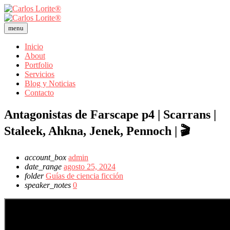
menu
Inicio
About
Portfolio
Servicios
Blog y Noticias
Contacto
Antagonistas de Farscape p4 | Scarrans |
Staleek, Ahkna, Jenek, Pennoch | 🎬
account_box
admin
date_range
agosto 25, 2024
folder
Guías de ciencia ficción
speaker_notes
0