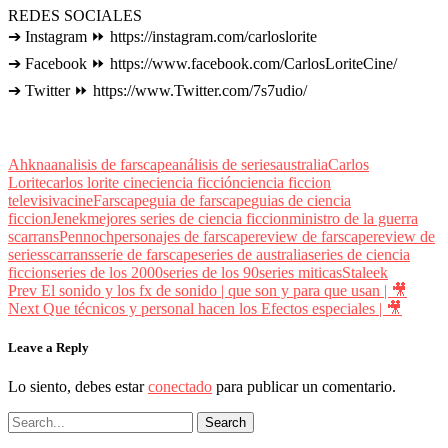
REDES SOCIALES
➔ Instagram ⏩ https://instagram.com/carloslorite
➔ Facebook ⏩ https://www.facebook.com/CarlosLoriteCine/
➔ Twitter ⏩ https://www.Twitter.com/7s7udio/
Ahkna
analisis de farscape
análisis de series
australia
Carlos
Lorite
carlos lorite cine
ciencia ficción
ciencia ficcion
televisiva
cine
Farscape
guia de farscape
guias de ciencia
ficcion
Jenek
mejores series de ciencia ficcion
ministro de la guerra
scarrans
Pennoch
personajes de farscape
review de farscape
review de
series
scarrans
serie de farscape
series de australia
series de ciencia
ficcion
series de los 2000
series de los 90
series miticas
Staleek
Navegación
prev
Prev
El sonido y los fx de sonido | que son y para que usan | 🎥
postPrevious
next
Next
Que técnicos y personal hacen los Efectos especiales | 🎥
de
page
postNe
entradas
page
Leave a Reply
Lo siento, debes estar
conectado
para publicar un comentario.